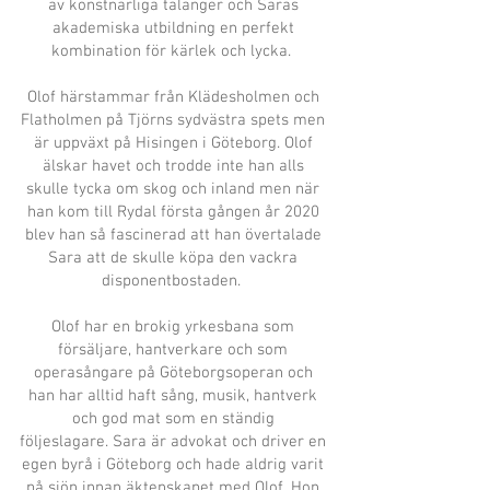
av konstnärliga talanger och Saras
akademiska utbildning en perfekt
kombination för kärlek och lycka.
Olof härstammar från Klädesholmen och
Flatholmen på Tjörns sydvästra spets men
är uppväxt på Hisingen i Göteborg. Olof
älskar havet och trodde inte han alls
skulle tycka om skog och inland men när
han kom till Rydal första gången år 2020
blev han så fascinerad att han övertalade
Sara att de skulle köpa den vackra
disponentbostaden.
Olof har en brokig yrkesbana som
försäljare, hantverkare och som
operasångare på Göteborgsoperan och
han har alltid haft sång, musik, hantverk
och god mat som en ständig
följeslagare.
Sara är advokat och driver en
egen byrå i Göteborg och hade aldrig varit
på sjön innan äktenskapet med Olof. Hon