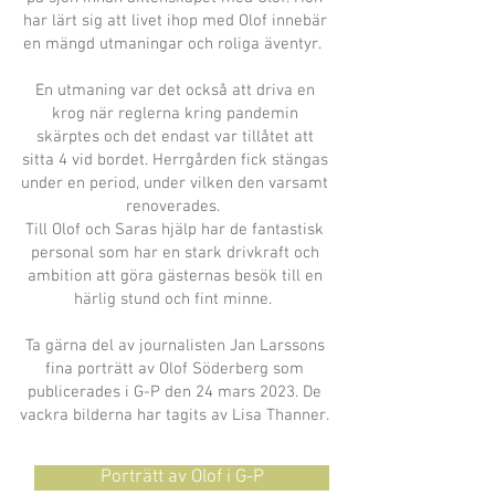
har lärt sig att livet ihop med Olof innebär
en mängd utmaningar och roliga äventyr.
En utmaning var det också att driva en
krog när reglerna kring pandemin
skärptes och det endast var tillåtet att
sitta 4 vid bordet. Herrgården fick stängas
under en period, under vilken den varsamt
renoverades.
Till Olof och Saras hjälp har de fantastisk
personal som har en stark drivkraft och
ambition att göra gästernas besök till en
härlig stund och fint minne.
Ta gärna del av
journalisten Jan Larssons
fina porträtt av Olof Söderberg som
publicerades i G-P den 24 mars 2023. De
vackra bilderna har tagits av Lisa Thanner.
Porträtt av Olof i G-P