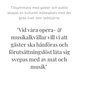
Tillsammans med gäster och publik
skapas en kulturell mötesplats med det
goda livet som ledstjärna.
"Vid våra opera- &
musikalkvällar vill vi att
gäster ska hänföras och
förutsättningslöst låta sig
svepas med av mat och
musik"
Rydals Herrgård ingår i nätverket
Smaka
på Västsverige.
Nätverket samlar
restauranger och caféer som i nära
samarbete med lokala producenter
erbjuder västsvenska matupplevelser
baserade på säsongsbetonade lokala
råvaror.