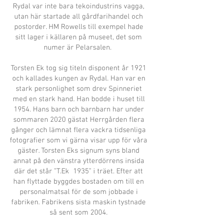
Rydal var inte bara tekoindustrins vagga,
utan här startade all gårdfarihandel och
postorder. HM Rowells till exempel hade
sitt lager i källaren på museet, det som
numer är Pelarsalen.
Torsten Ek tog sig titeln disponent år 1921
och kallades kungen av Rydal. Han var en
stark personlighet som drev Spinneriet
med en stark hand. Han bodde i huset till
1954. Hans barn och barnbarn har under
sommaren 2020 gästat Herrgården flera
gånger och lämnat flera vackra tidsenliga
fotografier som vi gärna visar upp för våra
gäster. Torsten Eks signum syns bland
annat på den vänstra ytterdörrens insida
där det står ”T.Ek 1935” i träet. Efter att
han flyttade byggdes bostaden om till en
personalmatsal för de som jobbade i
fabriken. Fabrikens sista maskin tystnade
så sent som 2004.