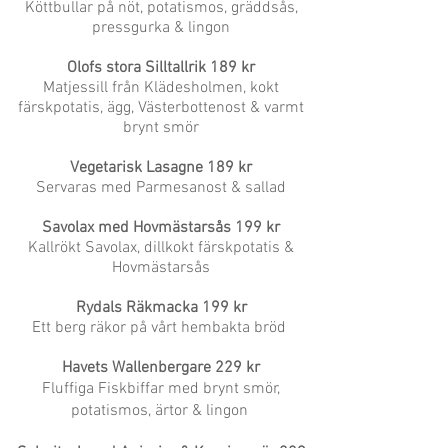
Köttbullar på nöt, potatismos, gräddsås,
pressgurka & lingon
Olofs stora Silltallrik 189 kr
Matjessill från Klädesholmen, kokt
färskpotatis, ägg, Västerbottenost & varmt
brynt smör
Vegetarisk Lasagne 189 kr
Servaras med Parmesanost & sallad
Savolax med Hovmästarsås
199 kr
Kallrökt Savolax, dillkokt färskpotatis &
Hovmästarsås
Rydals Räkmacka
199 kr
Ett berg räkor på vårt hembakta bröd
Havets Wallenbergare 229 kr
Fluffiga Fiskbiffar med brynt smör,
potatismos, ärtor & lingon