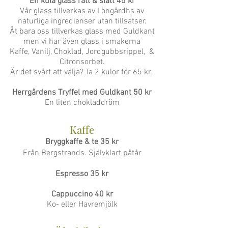
En kula glass rätt & slätt 45 kr
Vår glass tillverkas av Löngårdhs av
naturliga ingredienser utan tillsatser.
Åt bara oss tillverkas glass med Guldkant
men vi har även glass i smakerna
Kaffe, Vanilj, Choklad, Jordgubbsrippel, &
Citronsorbet.
Är det svårt att välja? Ta 2 kulor för 65 kr.
Herrgårdens Tryffel med Guldkant 50 kr
En liten chokladdröm
Kaffe
Bryggkaffe & te 35 kr
Från Bergstrands. Självklart påtår
Espresso 35 kr
Cappuccino 40 kr
Ko- eller Havremjölk