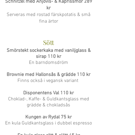
Schnitzel med Anjovis- & Kaprissmör
289
kr
Serveras med rostad färskpotatis & små
fina ärtor
Sött
Smörstekt sockerkaka med vaniljglass &
sirap 110 kr
En barndomsdröm
Brownie med Hallonsås & grädde 110 kr
Finns också i vegansk variant
Disponentens Val 110 kr
Choklad-, Kaffe- & Guldkantsglass med
grädde & chokladsås
Kungen av Rydal 75 kr
En kula Guldkantsglass i dubbel espresso